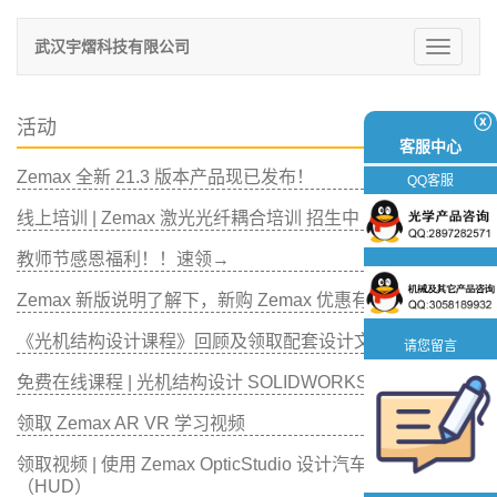
武汉宇熠科技有限公司
切
换
导
航
ⓧ
活动
客服中心
Zemax 全新 21.3 版本产品现已发布！
QQ客服
线上培训 | Zemax 激光光纤耦合培训 招生中
教师节感恩福利！！速领→
Zemax 新版说明了解下，新购 Zemax 优惠有好礼！
《光机结构设计课程》回顾及领取配套设计文件
请您留言
免费在线课程 | 光机结构设计 SOLIDWORKS 应用
领取 Zemax AR VR 学习视频
领取视频 | 使用 Zemax OpticStudio 设计汽车抬头显示器
（HUD）