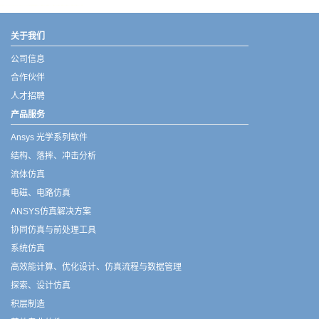
武汉宇熠,宇熠,ueotek,ANSYS,ZEMAX,SPEOS,LUMERICAL,FLUENT,流体仿真,结构仿真,电磁仿真,ANSYS代理商,ANSYS中国代理,zemax代理,maxwell代理,fluent代理,ASLD代理,MCGrating代理,CODE代理,fiberdesk代理
关于我们
公司信息
合作伙伴
人才招聘
产品服务
Ansys 光学系列软件
结构、落摔、冲击分析
流体仿真
电磁、电路仿真
ANSYS仿真解决方案
协同仿真与前处理工具
系统仿真
高效能计算、优化设计、仿真流程与数据管理
探索、设计仿真
积层制造