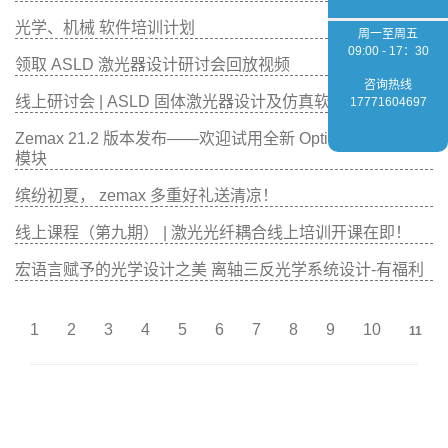
光学、机械 软件培训计划
周一至周五
09:00 - 17：30
领取 ASLD 激光器设计研讨会回放视频
咨询热线
线上研讨会 | ASLD 固体激光器设计及仿真软件介绍
17771604697
Zemax 21.2 版本发布——欢迎试用全新 OpticStudio STAR
模块
缤纷初夏， zemax 多重好礼送清凉！
线上课程（第九期） | 激光光纤耦合线上培训开课在即！
宏语言赋予的光学设计之美 离轴三反光学系统设计-有福利
1
2
3
4
5
6
7
8
9
10
11