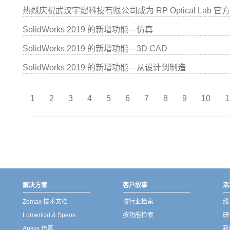
热烈庆祝武汉宇熠科技有限公司成为 RP Optical Lab 
SolidWorks 2019 的新增功能—仿真
SolidWorks 2019 的新增功能—3D CAD
SolidWorks 2019 的新增功能—从设计到制造
1
2
3
4
5
6
7
8
9
10
1
解决方案
客户故事
活
Zemax 技术文档
按行业检索
线
Lumerical & Speos
按功能检索
研
Ansys 仿真
新