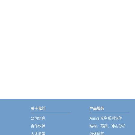
武汉宇熠,宇熠,ueotek,ANSYS,ZEMAX,SPEOS,LUMERICAL,FLUENT,流体仿真,结构仿真,电磁仿真,ANSYS代理商,ANSYS中国代理,zemax代理,maxwell代理,fluent代理,ASLD代理,MCGrating代理,CODE代理,fiberdesk代理
关于我们
产品服务
公司信息
Ansys 光学系列软件
合作伙伴
结构、落摔、冲击分析
人才招聘
流体仿真