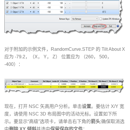
对于附加的示例文件，RandomCurve.STEP 的 Tilt About X
应为 -79.2，（X， Y， Z） 位置应为 （260， 500，
-400）：
现在，打开 NSC 矢高用户分析。单击
设置
。要估计 X/Y 宽
度，请使用 NSC 3D 布局图中的活动光标。设置如下所
示。要显示“高级”选项卡，请单击右下角的
箭头
;确保取消选
中
删除 XY 倾斜
并选中
保留保存的文件
：