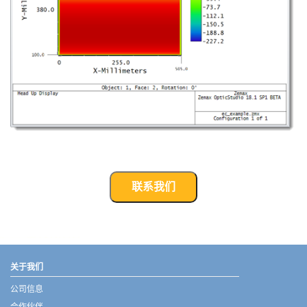
联系我们
武汉宇熠,宇熠,ueotek,ANSYS,ZEMAX,SPEOS,LUMERICAL,FLUENT,流体仿真,结构仿真,电磁仿真,ANSYS代理商,ANSYS中国代理,zemax代理,maxwell代理,fluent代理,ASLD代理,MCGrating代理,CODE代理,fiberdesk代理
关于我们
公司信息