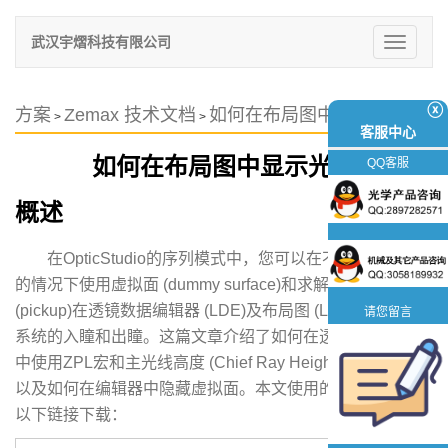
武汉宇熠科技有限公司
切
换
导
航
ⓧ
方案
Zemax 技术文档
如何在布局图中显示光瞳
>
>
客服中心
如何在布局图中显示光瞳
QQ客服
概述
在OpticStudio的序列模式中，您可以在不影响其他面
的情况下使用虚拟面 (dummy surface)和求解类型：拾取
(pickup)在透镜数据编辑器 (LDE)及布局图 (Layout)中显示
请您留言
系统的入瞳和出瞳。这篇文章介绍了如何在透镜数据编辑器
中使用ZPL宏和主光线高度 (Chief Ray Height)求解厚度，
以及如何在编辑器中隐藏虚拟面。本文使用的示例文件请从
以下链接下载：