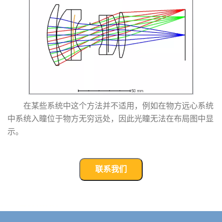
在某些系统中这个方法并不适用，例如在物方远心系统
中系统入瞳位于物方无穷远处，因此光瞳无法在布局图中显
示。
联系我们
武汉宇熠,宇熠,ueotek,ANSYS,ZEMAX,SPEOS,LUMERICAL,FLUENT,流体仿真,结构仿真,电磁仿真,ANSYS代理商,ANSYS中国代理,zemax代理,maxwell代理,fluent代理,ASLD代理,MCGrating代理,CODE代理,fiberdesk代理