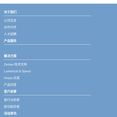
武汉宇熠,宇熠,ueotek,ANSYS,ZEMAX,SPEOS,LUMERICAL,FLUENT,流体仿真,结构仿真,电磁仿真,ANSYS代理商,ANSYS中国代理,zemax代理,maxwell代理,fluent代理,ASLD代理,MCGrating代理,CODE代理,fiberdesk代理
关于我们
公司信息
合作伙伴
人才招聘
产品服务
解决方案
Zemax 技术文档
Lumerical & Speos
Ansys 仿真
产品问答
客户故事
按行业检索
按功能检索
活动资讯