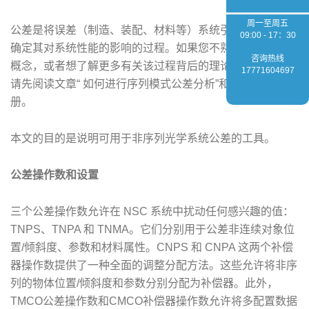
周一至周五
公差是将误差（制造、装配、材料等）系统引入光学系统以
09:00 - 17：30
确定其对系统性能的影响的过程。如果您不熟悉公差分析的
咨询热线
概念，或者想了解更多有关该过程背后的理论的详细信息，
17771604697
请先阅读文章“ 如何进行序列模式公差分析”和软件帮助手
册。
本文的目的是说明可用于非序列光学系统公差的工具。
公差操作数和设置
三个公差操作数允许在 NSC 系统中扰动任何感兴趣的值：
TNPS、TNPA 和 TNMA。它们分别用于公差非连续对象位
置/倾斜度、参数和材料属性。CNPS 和 CNPA 这两个补偿
器操作数提供了一种全面的调整分配方法。这些允许将非序
列的物体位置/倾斜度和参数分别分配为补偿器。此外，
TMCO公差操作数和CMCO补偿器操作数允许将多配置数据