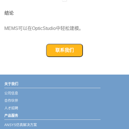
结论
MEMS可以在OpticStudio中轻松建模。
联系我们
武汉宇熠,宇熠,ueotek,ANSYS,ZEMAX,SPEOS,LUMERICAL,FLUENT,流体仿真,结构仿真,电磁仿真,ANSYS代理商,ANSYS中国代理,zemax代理,maxwell代理,fluent代理,ASLD代理,MCGrating代理,CODE代理,fiberdesk代理
关于我们
公司信息
合作伙伴
人才招聘
产品服务
ANSYS仿真解决方案