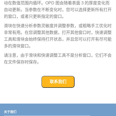
动在数值范围内循环。OPD 图会随着表面 3 的厚度变化而
自动更新。当参数在不断变化时，您可以选择更新所有打开
的窗口，或者只更新指定的窗口。
滑块在快速分析参数灵敏度并调整参数，或粗略手工优化时
非常有用。在您调整其他数据，打开其他窗口时，快速调整
工具和滑块会始终保持打开状态，并且您可以打开有尽可能
多的滑块窗口。
请注意，由于滑块和快速调整工具不是分析窗口，它们不会
在文件保存时保存。
联系我们
武汉宇熠,宇熠,ueotek,ANSYS,ZEMAX,SPEOS,LUMERICAL,FLUENT,流体仿真,结构仿真,电磁仿真,ANSYS代理商,ANSYS中国代理,zemax代理,maxwell代理,fluent代理,ASLD代理,MCGrating代理,CODE代理,fiberdesk代理
关于我们