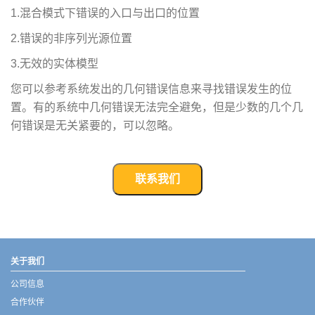
1.混合模式下错误的入口与出口的位置
2.错误的非序列光源位置
3.无效的实体模型
您可以参考系统发出的几何错误信息来寻找错误发生的位
置。有的系统中几何错误无法完全避免，但是少数的几个几
何错误是无关紧要的，可以忽略。
联系我们
武汉宇熠,宇熠,ueotek,ANSYS,ZEMAX,SPEOS,LUMERICAL,FLUENT,流体仿真,结构仿真,电磁仿真,ANSYS代理商,ANSYS中国代理,zemax代理,maxwell代理,fluent代理,ASLD代理,MCGrating代理,CODE代理,fiberdesk代理
关于我们
公司信息
合作伙伴