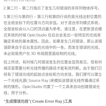
2.第二行 – 第二行指示了发生几何错误的非序列物体序号。
3.第三行与第四行 – 第三行和第四行说的是光线出射位置的
在全局坐标下的位置与方向余弦。对于混合序列模式系统，
全局坐标会以入口的顶点最为参考。请注意，在更新混合模
式系统的时候 OpticStudio 在后台会发出一些特定的光线来
确定系统的基本属性。因此，如果发生几何错误，那么该错
误即来自于后台发出的光线中的一条。而发生错误的光线，
未必就是用户在 3D 布局图里面绘制的光线。
综上所述，有时候几何错误发生的位置会显而易见，但有时
候还是需要分析光线传播的路径才能有效判断。由于我们已
经有了错误光线的起始点坐标和方向余弦，我们便可以建立
一个光线光源( Source Ray )来模拟该错误光线传播通过系
统的情形。OpticStudio 内置了一个工具来自动创建错误光
线，用于分析。
“生成错误光线”( Create Error Ray )工具