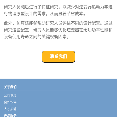
研究人员随后进行了特征研究，以减少对逆变器热动力学进
行物理原型设计的需求，从而显著节省成本。
此外，仿真还能够帮助研究人员评估不同的设计配置。通过
研究这些配置，研究人员能够优化逆变器在无功功率性能和
设备使用寿命之间的关键权衡因素。
联系我们
武汉宇熠,宇熠,ueotek,ANSYS,ZEMAX,SPEOS,LUMERICAL,FLUENT,流体仿真,结构仿真,电磁仿真,ANSYS代理商,ANSYS中国代理,zemax代理,maxwell代理,fluent代理,ASLD代理,MCGrating代理,CODE代理,fiberdesk代理
关于我们
公司信息
合作伙伴
人才招聘
产品服务