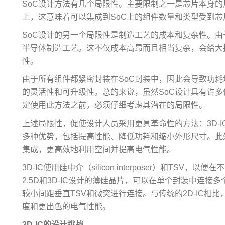
SoC设计方法有几个局限性。主要限制之一是芯片本身
上，这意味着可以集成到SoC上的组件数量和类型受到
SoC设计的另一个局限性是制造工艺的成本和复杂性。
半导体制造工艺。这不仅成本高昂而且相当复杂，会给大
性。
由于所有组件都紧密封装在SoC封装中，因此会导致功
的灵活性和可升级性。总的来说，虽然SoC设计具有许
定使用此方法之前，必须仔细考虑其潜在的局限性。
上述局限性，促使设计人员采用更具革命性的方法：3D-I
多种优势，包括提高性能、降低功耗和缩小外形尺寸。此外，
集成，更高效地利用空间并提高电气性能。
3D-IC使用硅中介（silicon interposer）和TS
2.5D和3D-IC设计的薄硅晶片，可以在单个封装中连
较小间距垂直TSV和微突进行连接。与传统的2D-IC相
度和更出色的电气性能。
3D-IC的设计挑战