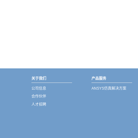
武汉宇熠,宇熠,ueotek,ANSYS,ZEMAX,SPEOS,LUMERICAL,FLUENT,流体仿真,结构仿真,电磁仿真,ANSYS代理商,ANSYS中国代理,zemax代理,maxwell代理,fluent代理,ASLD代理,MCGrating代理,CODE代理,fiberdesk代理
关于我们
产品服务
公司信息
ANSYS仿真解决方案
合作伙伴
人才招聘