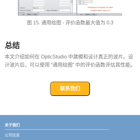
图 15. 通用绘图 - 评价函数最大值为 0.3
总结
本文介绍如何在 OpticStudio 中建模和设计真正的波片。设
计波片后，可以使用 “通用绘图” 中的评价函数评估其性能。
联系我们
武汉宇熠,宇熠,ueotek,ANSYS,ZEMAX,SPEOS,LUMERICAL,FLUENT,流体仿真,结构仿真,电磁仿真,ANSYS代理商,ANSYS中国代理,zemax代理,maxwell代理,fluent代理,ASLD代理,MCGrating代理,CODE代理,fiberdesk代理
关于我们
公司信息