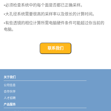
•必须检查系统中的每个面是否都已正确采样。
•大孔径系统需要很高的采样率以及很长的计算时间。
•有些透镜的相位计算所需电脑硬件条件可能超过你当前的
电脑。
联系我们
武汉宇熠,宇熠,ueotek,ANSYS,ZEMAX,SPEOS,LUMERICAL,FLUENT,流体仿真,结构仿真,电磁仿真,ANSYS代理商,ANSYS中国代理,zemax代理,maxwell代理,fluent代理,ASLD代理,MCGrating代理,CODE代理,fiberdesk代理
关于我们
公司信息
合作伙伴
人才招聘
产品服务