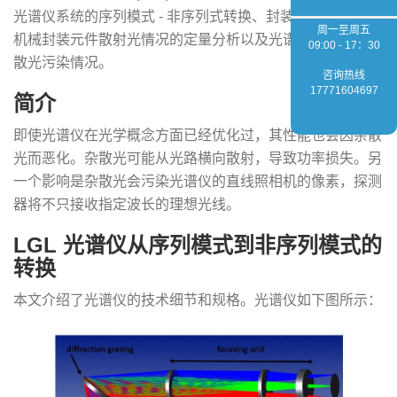
光谱仪系统的序列模式 - 非序列式转换、封装的简单设计、
周一至周五
机械封装元件散射光情况的定量分析以及光谱仪探测器的杂
09:00 - 17：30
散光污染情况。
咨询热线
17771604697
简介
即使光谱仪在光学概念方面已经优化过，其性能也会因杂散
光而恶化。杂散光可能从光路横向散射，导致功率损失。另
一个影响是杂散光会污染光谱仪的直线照相机的像素，探测
器将不只接收指定波长的理想光线。
LGL 光谱仪从序列模式到非序列模式的
转换
本文介绍了光谱仪的技术细节和规格。光谱仪如下图所示：