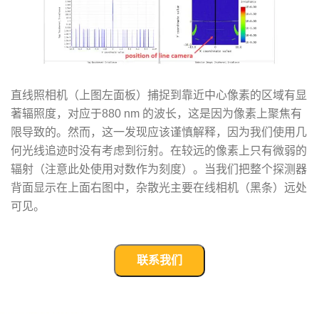
直线照相机（上图左面板）捕捉到靠近中心像素的区域有显
著辐照度，对应于880 nm 的波长，这是因为像素上聚焦有
限导致的。然而，这一发现应该谨慎解释，因为我们使用几
何光线追迹时没有考虑到衍射。在较远的像素上只有微弱的
辐射（注意此处使用对数作为刻度）。当我们把整个探测器
背面显示在上面右图中，杂散光主要在线相机（黑条）远处
可见。
联系我们
武汉宇熠,宇熠,ueotek,ANSYS,ZEMAX,SPEOS,LUMERICAL,FLUENT,流体仿真,结构仿真,电磁仿真,ANSYS代理商,ANSYS中国代理,zemax代理,maxwell代理,fluent代理,ASLD代理,MCGrating代理,CODE代理,fiberdesk代理