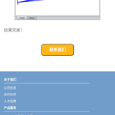
结果完美！
联系我们
武汉宇熠,宇熠,ueotek,ANSYS,ZEMAX,SPEOS,LUMERICAL,FLUENT,流体仿真,结构仿真,电磁仿真,ANSYS代理商,ANSYS中国代理,zemax代理,maxwell代理,fluent代理,ASLD代理,MCGrating代理,CODE代理,fiberdesk代理
关于我们
公司信息
合作伙伴
人才招聘
产品服务