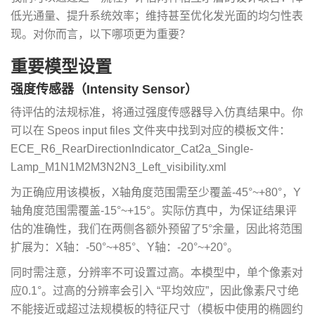
低光通量、提升系统效率；维持甚至优化发光面的均匀性表
现。对你而言，以下哪项更为重要？
重要模型设置
强度传感器（Intensity Sensor）
待评估的法规标准，将通过强度传感器导入仿真结果中。你
可以在 Speos input files 文件夹中找到对应的模板文件：
ECE_R6_RearDirectionIndicator_Cat2a_Single-
Lamp_M1N1M2M3N2N3_Left_visibility.xml
为正确应用该模板，X轴角度范围需至少覆盖-45°~+80°，Y
轴角度范围需覆盖-15°~+15°。实际仿真中，为保证结果评
估的准确性，我们在两侧各额外预留了5°余量，因此将范围
扩展为：X轴：-50°~+85°、Y轴：-20°~+20°。
同时需注意，分辨率不可设置过高。本模型中，单个像素对
应0.1°。过高的分辨率会引入 “平均效应”，因此像素尺寸绝
不能接近或超过法规模板的特征尺寸（模板中使用的椭圆约