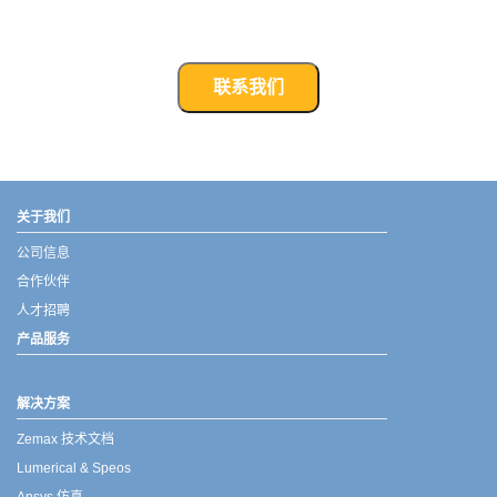
联系我们
武汉宇熠,宇熠,ueotek,ANSYS,ZEMAX,SPEOS,LUMERICAL,FLUENT,流体仿真,结构仿真,电磁仿真,ANSYS代理商,ANSYS中国代理,zemax代理,maxwell代理,fluent代理,ASLD代理,MCGrating代理,CODE代理,fiberdesk代理
关于我们
公司信息
合作伙伴
人才招聘
产品服务
解决方案
Zemax 技术文档
Lumerical & Speos