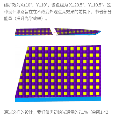
线扩散为X±10°、Y±10°，紫色组为 X±20.5°、Y±10.5°。这
种设计思路旨在在不改变外观点亮效果的前提下，节省部分
能量（提升光学效率）。
通过这样的设计，我们仅需初始光通量的7.1%（单颗1.42