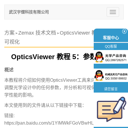
武汉宇熠科技有限公司
切
换
导
航
ⓧ
方案
Zemax 技术文档
OpticsViewer 教程 5：参数
>
>
客服中心
可视化
QQ客服
OpticsViewer 教程 5：参数可视化
概述
本教程将介绍如何使用OpticsViewer工具来评估系统性能，
调整光学设计中的任何参数，并分析和可视化这些参数对光
请您留言
学性能的影响。
本文使用到的文件请从以下链接中下载：
链接:
https://pan.baidu.com/s/1YlMWkFGoVBwHLj4qcn8stA 提