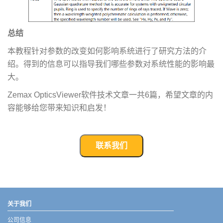
总结
本教程针对参数的改变如何影响系统进行了研究方法的介
绍。得到的信息可以指导我们哪些参数对系统性能的影响最
大。
Zemax OpticsViewer软件技术文章一共6篇，希望文章的内
容能够给您带来知识和启发！
联系我们
武汉宇熠,宇熠,ueotek,ANSYS,ZEMAX,SPEOS,LUMERICAL,FLUENT,流体仿真,结构仿真,电磁仿真,ANSYS代理商,ANSYS中国代理,zemax代理,maxwell代理,fluent代理,ASLD代理,MCGrating代理,CODE代理,fiberdesk代理
关于我们
公司信息