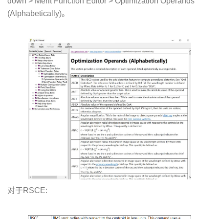
down > Merit Function Editor > Optimization Operands
(Alphabetically)。
对于RSCE: