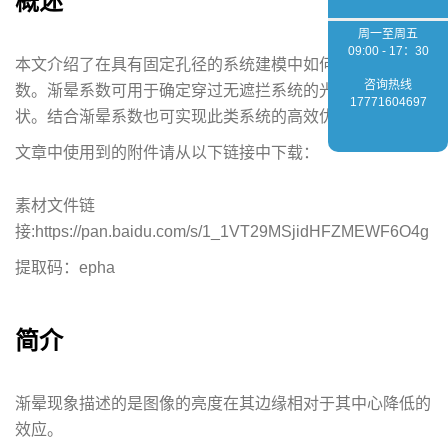
概述
周一至周五
09:00 - 17：30
本文介绍了在具有固定孔径的系统建模中如何使用渐晕系
咨询热线
数。渐晕系数可用于确定穿过无遮拦系统的光束的尺寸和形
17771604697
状。结合渐晕系数也可实现此类系统的高效优化机制。
文章中使用到的附件请从以下链接中下载：
素材文件链
接:
https://pan.baidu.com/s/1_1VT29MSjidHFZMEWF6O4g
提取码：epha
简介
渐晕现象描述的是图像的亮度在其边缘相对于其中心降低的
效应。