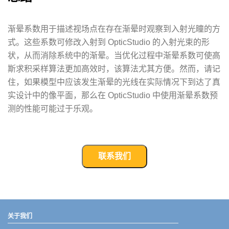
渐晕系数用于描述视场点在存在渐晕时观察到入射光瞳的方
式。这些系数可修改入射到 OpticStudio 的入射光束的形
状，从而消除系统中的渐晕。当优化过程中渐晕系数可使高
斯求积采样算法更加高效时，该算法尤其方便。然而，请记
住，如果模型中应该发生渐晕的光线在实际情况下到达了真
实设计中的像平面，那么在 OpticStudio 中使用渐晕系数预
测的性能可能过于乐观。
联系我们
武汉宇熠,宇熠,ueotek,ANSYS,ZEMAX,SPEOS,LUMERICAL,FLUENT,流体仿真,结构仿真,电磁仿真,ANSYS代理商,ANSYS中国代理,zemax代理,maxwell代理,fluent代理,ASLD代理,MCGrating代理,CODE代理,fiberdesk代理
关于我们