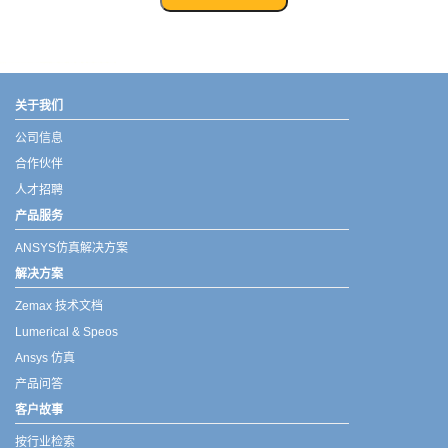
武汉宇熠,宇熠,ueotek,ANSYS,ZEMAX,SPEOS,LUMERICAL,FLUENT,流体仿真,结构仿真,电磁仿真,ANSYS代理商,ANSYS中国代理,zemax代理,maxwell代理,fluent代理,ASLD代理,MCGrating代理,CODE代理,fiberdesk代理
关于我们
公司信息
合作伙伴
人才招聘
产品服务
ANSYS仿真解决方案
解决方案
Zemax 技术文档
Lumerical & Speos
Ansys 仿真
产品问答
客户故事
按行业检索