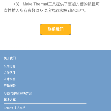
（3） Make Thermal工具提供了更加方便的途径可一
次性插入所有参数以及温度拾取求解到MCE中。
联系我们
武汉宇熠,宇熠,ueotek,ANSYS,ZEMAX,SPEOS,LUMERICAL,FLUENT,流体仿真,结构仿真,电磁仿真,ANSYS代理商,ANSYS中国代理,zemax代理,maxwell代理,fluent代理,ASLD代理,MCGrating代理,CODE代理,fiberdesk代理
关于我们
公司信息
合作伙伴
人才招聘
产品服务
ANSYS仿真解决方案
解决方案
Zemax 技术文档