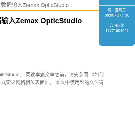
入Zemax OpticStudio
周一至周五
09:00 - 17：30
emax OpticStudio
咨询热线
17771604697
icStudio。 阅读本篇文章之前，请先参阅
《如何
方式定义网格相位表面》。
本文中使用到的文件请
Q