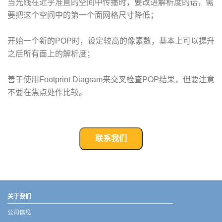
当光线在近乎准直的空间中传播时，要改进解析度的话，需
要把这个空间中的第一个面网格尺寸降低；
开始一个新的POP时，设定较高的像素数，基本上可以提升
之后所有面上的解析度；
善于使用Footprint Diagram来交叉检查POP结果，但要注意
不要在焦点处作比较。
联系我们
武汉宇熠,宇熠,ueotek,ANSYS,ZEMAX,SPEOS,LUMERICAL,FLUENT,流体仿真,结构仿真,电磁仿真,ANSYS代理商,ANSYS中国代理,zemax代理,maxwell代理,fluent代理,ASLD代理,MCGrating代理,CODE代理,fiberdesk代理
关于我们
公司信息