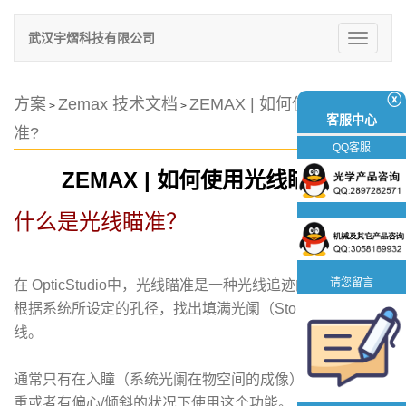
武汉宇熠科技有限公司
切
换
导
航
ⓧ
方案
Zemax 技术文档
ZEMAX | 如何使用光线瞄
>
>
客服中心
准?
QQ客服
ZEMAX | 如何使用光线瞄准?
什么是光线瞄准？
请您留言
在 OpticStudio中，光线瞄准是一种光线追迹的迭代算法：
根据系统所设定的孔径，找出填满光阑（Stop）边缘的光
线。
通常只有在入瞳（系统光阑在物空间的成像）的像差较为严
重或者有偏心/倾斜的状况下使用这个功能。