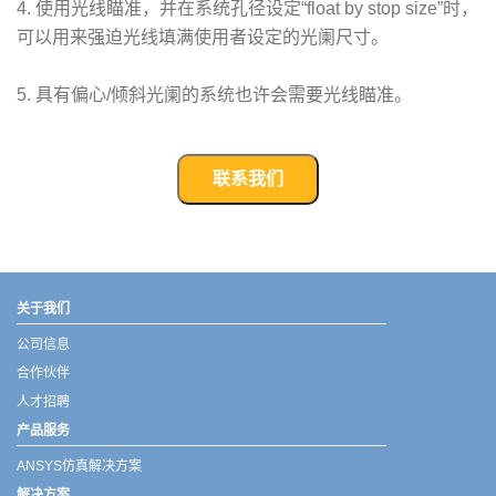
4. 使用光线瞄准，并在系统孔径设定“float by stop size”时，
可以用来强迫光线填满使用者设定的光阑尺寸。
5. 具有偏心/倾斜光阑的系统也许会需要光线瞄准。
联系我们
武汉宇熠,宇熠,ueotek,ANSYS,ZEMAX,SPEOS,LUMERICAL,FLUENT,流体仿真,结构仿真,电磁仿真,ANSYS代理商,ANSYS中国代理,zemax代理,maxwell代理,fluent代理,ASLD代理,MCGrating代理,CODE代理,fiberdesk代理
关于我们
公司信息
合作伙伴
人才招聘
产品服务
ANSYS仿真解决方案
解决方案