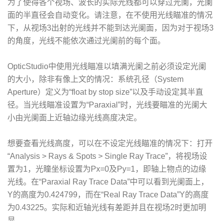
为了使得各个视场、波长的实际光线都可以穿过光阑，光阑
面的半直径会自动变化。请注意，在不使用光线瞄准的情况
下，从视场3出射的光线并不能到达光阑面，因为对于视场3
的角度，光线不能依次通过光阑前的每个面。
OpticStudio中使用光线瞄准以填满光阑之前必须设定光阑
的大小，除非有像上文的情况：系统孔径（System
Aperture）定义为“float by stop size”以及手动设定其半直
径。当光线瞄准设置为“Paraxial”时，光线要瞄准的光阑大
小由光阑面上近轴边缘光线高度决定。
想要查看光线高度，可以在不设定光线瞄准的情况下：打开
“Analysis > Rays & Spots > Single Ray Trace”，将视场设
置为1，光瞳坐标设置为Px=0及Py=1，即轴上物点的边缘
光线。在“Paraxial Ray Trace Data”中可以看到光阑面上，
Y的高度为0.424799，而在“Real Ray Trace Data”Y的高度
为0.43225。实际和近轴光线有差距并且在视场2时更加明
显。