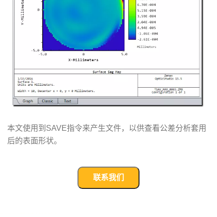
本文使用到SAVE指令来产生文件，以供查看公差分析套用
后的表面形状。
联系我们
武汉宇熠,宇熠,ueotek,ANSYS,ZEMAX,SPEOS,LUMERICAL,FLUENT,流体仿真,结构仿真,电磁仿真,ANSYS代理商,ANSYS中国代理,zemax代理,maxwell代理,fluent代理,ASLD代理,MCGrating代理,CODE代理,fiberdesk代理