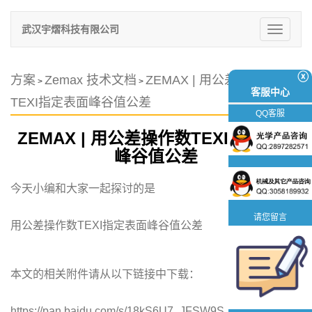
武汉宇熠科技有限公司
切
换
导
航
ⓧ
方案
Zemax 技术文档
ZEMAX | 用公差操作数
>
>
客服中心
TEXI指定表面峰谷值公差
QQ客服
ZEMAX | 用公差操作数TEXI指定表面
峰谷值公差
今天小编和大家一起探讨的是
请您留言
用公差操作数TEXI指定表面峰谷值公差
本文的相关附件请从以下链接中下载：
https://pan.baidu.com/s/18kS6U7_JFSW9S_lOFOuoQQ
提