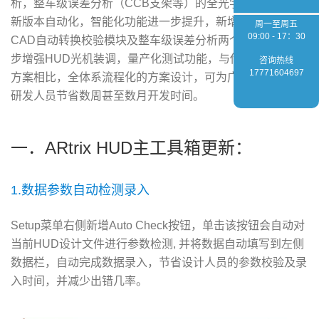
析，整车级误差分析（CCB支架等）的全光学解决方案。
新版本自动化，智能化功能进一步提升，新增：跨平台
周一至周五
09:00 - 17：30
CAD自动转换校验模块及整车级误差分析两个模块，进一
步增强HUD光机装调，量产化测试功能，与传统光学软件
咨询热线
17771604697
方案相比，全体系流程化的方案设计，可为广大HUD光机
研发人员节省数周甚至数月开发时间。
一．ARtrix HUD主工具箱更新：
1.数据参数自动检测录入
Setup菜单右侧新增Auto Check按钮，单击该按钮会自动对
当前HUD设计文件进行参数检测, 并将数据自动填写到左侧
数据栏，自动完成数据录入，节省设计人员的参数校验及录
入时间，并减少出错几率。