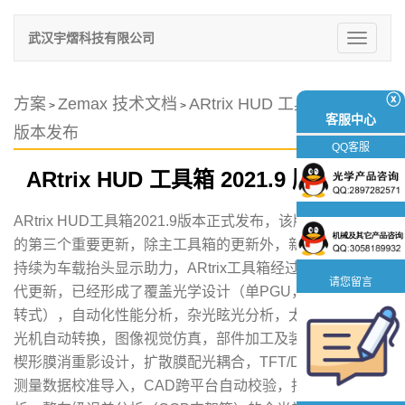
武汉宇熠科技有限公司
切
换
导
航
ⓧ
方案
Zemax 技术文档
ARtrix HUD 工具箱 2021.9
>
>
客服中心
版本发布
QQ客服
ARtrix HUD 工具箱 2021.9 版本发布
ARtrix HUD工具箱2021.9版本正式发布，该版本是21版本
的第三个重要更新，除主工具箱的更新外，新增两个模块，
持续为车载抬头显示助力，ARtrix工具箱经过四年的持续迭
请您留言
代更新，已经形成了覆盖光学设计（单PGU，双PGU，旋
转式），自动化性能分析，杂光眩光分析，太阳倒灌分析，
光机自动转换，图像视觉仿真，部件加工及装配公差分析，
楔形膜消重影设计，扩散膜配光耦合，TFT/DLP耦合，面型
测量数据校准导入，CAD跨平台自动校验，挡风玻璃分