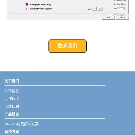
联系我们
武汉宇熠,宇熠,ueotek,ANSYS,ZEMAX,SPEOS,LUMERICAL,FLUENT,流体仿真,结构仿真,电磁仿真,ANSYS代理商,ANSYS中国代理,zemax代理,maxwell代理,fluent代理,ASLD代理,MCGrating代理,CODE代理,fiberdesk代理
关于我们
公司信息
合作伙伴
人才招聘
产品服务
ANSYS仿真解决方案
解决方案