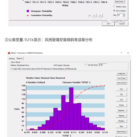
③公差变量-TUTX显示：风挡玻璃安装倾斜角误差分布