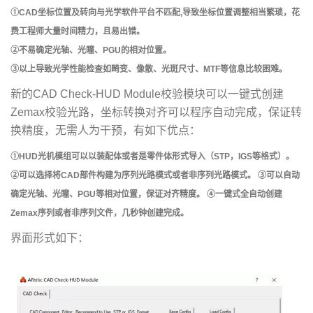
①CAD坐标位置及转向与光学软件平台不匹配,导致坐标位置调整相当繁琐，花
费工程师大量时间精力，且易出错。
②不易确定光轴、光瞳、PGU的相对位置。
③以上导致光学性能检查如畸变、像散、光斑尺寸、MTF等信息比较困难。
新的CAD Check-HUD Module校验模块可以一键式创建
Zemax校验光路，坐标转换对齐可以程序自动完成，保证转
换精度，无需人为干预，有如下优点：
①HUD光机模组可以以装配体或者是零件体形式导入（STP，IGS等格式）。
②可以选择将CAD部件构建为序列光路模式或者非序列光路模式。 ③可以自动
确定光轴、光瞳、PGU等相对位置，保证对齐精度。 ④一键式全自动创建
Zemax序列或者非序列文件，几秒钟创建完成。
界面形式如下：