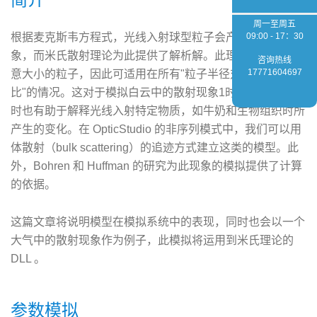
周一至周五
根据麦克斯韦方程式，光线入射球型粒子会产生散射的现
09:00 - 17：30
象，而米氏散射理论为此提供了解析解。此理论可推广至任
咨询热线
17771604697
意大小的粒子，因此可适用在所有"粒子半径对入射波长
比"的情况。这对于模拟白云中的散射现象1时很有帮助，同
时也有助于解释光线入射特定物质，如牛奶和生物组织时所
产生的变化。在 OpticStudio 的非序列模式中，我们可以用
体散射（bulk scattering）的追迹方式建立这类的模型。此
外，Bohren 和 Huffman 的研究为此现象的模拟提供了计算
的依据。
这篇文章将说明模型在模拟系统中的表现，同时也会以一个
大气中的散射现象作为例子，此模拟将运用到米氏理论的
DLL 。
参数模拟