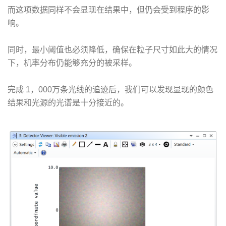
而这项数据同样不会显现在结果中，但仍会受到程序的影
响。
同时，最小阈值也必须降低，确保在粒子尺寸如此大的情况
下，机率分布仍能够充分的被采样。
完成 1，000万条光线的追迹后，我们可以发现显现的颜色
结果和光源的光谱是十分接近的。