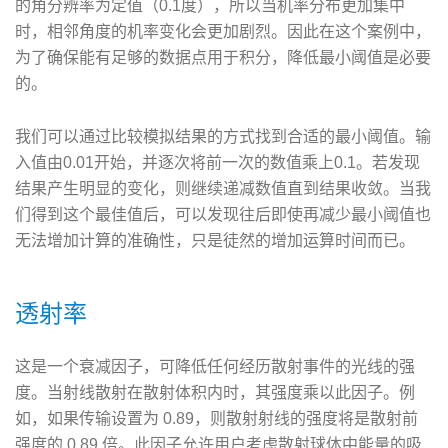
的角分辨率为定值（0.1度），所以当机率分布更加集中
时，相邻角度的机率变化会更加剧烈。因此在这个案例中，
为了确保能有足够的数据点用于积分，降低最小阈值是必要
的。
我们可以通过比较模拟结果的方式找到合适的最小阈值。输
入值由0.01开始，并逐次将前一次的数值乘上0.1。若发现
结果产生明显的变化，则继续递减数值直到结果收敛。当我
们得到这个最佳值后，可以发现往后即使再减少最小阈值也
无法增加计算的准确性，只是徒然的增加运算时间而已。
透射率
这是一个衰减因子，可降低任何经历散射事件的光线的强
度。当射线散射在散射体积内时，其强度乘以此因子。例
如，如果传输设置为 0.89，则散射射线的强度将是散射前
强度的 0.89 倍。此因子允许用户考虑散射球体中能量的吸