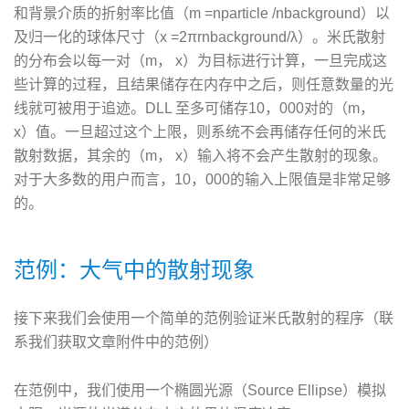
和背景介质的折射率比值（m =nparticle /nbackground）以
及归一化的球体尺寸（x =2πrnbackground/λ）。米氏散射
的分布会以每一对（m， x）为目标进行计算，一旦完成这
些计算的过程，且结果储存在内存中之后，则任意数量的光
线就可被用于追迹。DLL 至多可储存10，000对的（m，
x）值。一旦超过这个上限，则系统不会再储存任何的米氏
散射数据，其余的（m， x）输入将不会产生散射的现象。
对于大多数的用户而言，10，000的输入上限值是非常足够
的。
范例：大气中的散射现象
接下来我们会使用一个简单的范例验证米氏散射的程序（联
系我们获取文章附件中的范例）
在范例中，我们使用一个椭圆光源（Source Ellipse）模拟