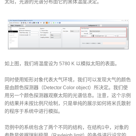
太阳，光源的光谱分布由它的黑体温度决定。
如上图，我们将温度设为 5780 K 以模拟太阳的表面。
同时使用矩形对象代表大气环境，我们可以发现大气的颜色
是由颜色探测器（Detector Color object）所决定。我们使
用另一个颜色探测器观察太阳的光谱信息。注意，这个示例
的结果并未按比例尺绘制，只是单纯的展示如何将米氏散射
的程序于系统中进行模拟。
范例中的系统包含了两个不同的结构，在结构1中，对象的
参数是依据瑞利极限（Rayleigh limit）的条件进行设定的，