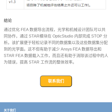
结论
通过优化 FEA 数据导出流程，光学和机械设计团队可以共
同协作，通过 STAR模块在 OpticStudio 内部完成 STOP 分
析。该扩展便于轻松记录不同的数据集以及这些数据集分配
到的光学面。这不但有助于减少 Ansys FEA 数据导出和
STAR FEA 数据载入工作，而且还有助于消除该过程中的人
为错误，提高 STAR 工作流的整体效率。
联系我们
武汉宇熠,宇熠,ueotek,ANSYS,ZEMAX,SPEOS,LUMERICAL,FLUENT,流体仿真,结构仿真,电磁仿真,ANSYS代理商,ANSYS中国代理,zemax代理,maxwell代理,fluent代理,ASLD代理,MCGrating代理,CODE代理,fiberdesk代理
关于我们