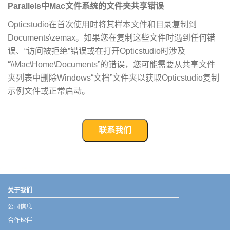
Parallels中Mac文件系统的文件夹共享错误
Opticstudio在首次使用时将其样本文件和目录复制到
Documents\zemax。如果您在复制这些文件时遇到任何错
误、“访问被拒绝”错误或在打开Opticstudio时涉及
“\\Mac\Home\Documents”的错误，您可能需要从共享文件
夹列表中删除Windows“文档”文件夹以获取Opticstudio复制
示例文件或正常启动。
联系我们
武汉宇熠,宇熠,ueotek,ANSYS,ZEMAX,SPEOS,LUMERICAL,FLUENT,流体仿真,结构仿真,电磁仿真,ANSYS代理商,ANSYS中国代理,zemax代理,maxwell代理,fluent代理,ASLD代理,MCGrating代理,CODE代理,fiberdesk代理
关于我们
公司信息
合作伙伴