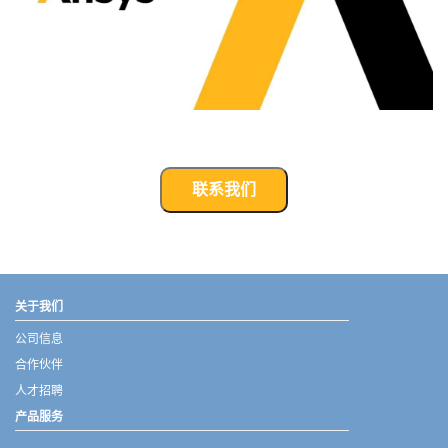
联系我们
武汉宇熠,宇熠,ueotek,ANSYS,ZEMAX,SPEOS,LUMERICAL,FLUENT,流体仿真,结构仿真,电磁仿真,ANSYS代理商,ANSYS中国代理,zemax代理,maxwell代理,fluent代理,ASLD代理,MCGrating代理,CODE代理,fiberdesk代理
关于我们
公司信息
合作伙伴
人才招聘
产品服务