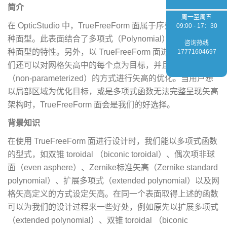
简介
周一至周五
在 OpticStudio 中，TrueFreeForm 面属于序列模式下的一
09:00 - 17：30
种面型。此表面结合了多项式（Polynomial）和网格矢高两
咨询热线
种面型的特性。另外，以 TrueFreeForm 面进行设计时，我
17771604697
们还可以对网格矢高中的每个点为目标，并且以非参数化
（non-parameterized）的方式进行矢高的优化。当用户想
以局部区域为优化目标，或是多项式函数无法完整呈现矢高
架构时，TrueFreeForm 面会是我们的好选择。
背景知识
在使用 TrueFreeForm 面进行设计时，我们能以多项式函数
的型式，如双锥 toroidal （biconic toroidal）、偶次项非球
面（even asphere）、Zernike标准矢高（Zernike standard
polynomial）、扩展多项式（extended polynomial）以及网
格矢高定义的方式设定矢高。在同一个表面取得上述的函数
可以为我们的设计过程来一些好处，例如原先以扩展多项式
（extended polynomial）、双锥 toroidal （biconic