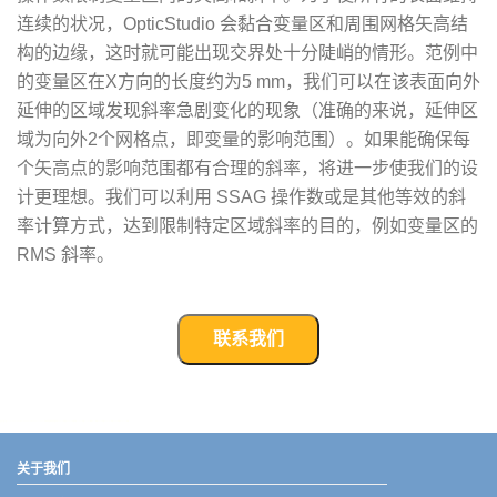
连续的状况，OpticStudio 会黏合变量区和周围网格矢高结
构的边缘，这时就可能出现交界处十分陡峭的情形。范例中
的变量区在X方向的长度约为5 mm，我们可以在该表面向外
延伸的区域发现斜率急剧变化的现象（准确的来说，延伸区
域为向外2个网格点，即变量的影响范围）。如果能确保每
个矢高点的影响范围都有合理的斜率，将进一步使我们的设
计更理想。我们可以利用 SSAG 操作数或是其他等效的斜
率计算方式，达到限制特定区域斜率的目的，例如变量区的
RMS 斜率。
联系我们
武汉宇熠,宇熠,ueotek,ANSYS,ZEMAX,SPEOS,LUMERICAL,FLUENT,流体仿真,结构仿真,电磁仿真,ANSYS代理商,ANSYS中国代理,zemax代理,maxwell代理,fluent代理,ASLD代理,MCGrating代理,CODE代理,fiberdesk代理
关于我们