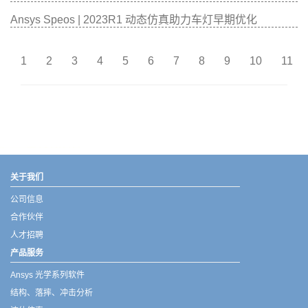
Ansys Speos | 2023R1 动态仿真助力车灯早期优化
1
2
3
4
5
6
7
8
9
10
11
武汉宇熠,宇熠,ueotek,ANSYS,ZEMAX,SPEOS,LUMERICAL,FLUENT,流体仿真,结构仿真,电磁仿真,ANSYS代理商,ANSYS中国代理,zemax代理,maxwell代理,fluent代理,ASLD代理,MCGrating代理,CODE代理,fiberdesk代理
关于我们
公司信息
合作伙伴
人才招聘
产品服务
Ansys 光学系列软件
结构、落摔、冲击分析