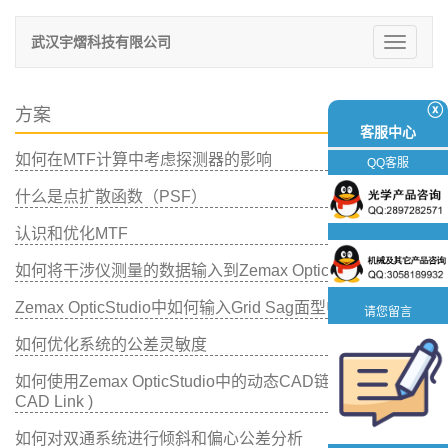
武汉宇熠科技有限公司
切
换
导
航
ⓧ
方案
客服中心
如何在MTF计算中考虑探测器的影响
QQ客服
什么是点扩散函数（PSF）
认识和优化MTF
如何将干涉仪测量的数据输入到Zemax OpticStudio中
Zemax OpticStudio中如何输入Grid Sag面型中的数据
请您留言
如何优化系统的公差灵敏度
如何使用Zemax OpticStudio中的动态CAD链接 ( Dynamic
CAD Link )
如何对双通系统进行倾斜和偏心公差分析