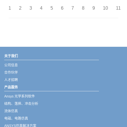
1
2
3
4
5
6
7
8
9
10
11
武汉宇熠,宇熠,ueotek,ANSYS,ZEMAX,SPEOS,LUMERICAL,FLUENT,流体仿真,结构仿真,电磁仿真,ANSYS代理商,ANSYS中国代理,zemax代理,maxwell代理,fluent代理,ASLD代理,MCGrating代理,CODE代理,fiberdesk代理
关于我们
公司信息
合作伙伴
人才招聘
产品服务
Ansys 光学系列软件
结构、落摔、冲击分析
流体仿真
电磁、电路仿真
ANSYS仿真解决方案