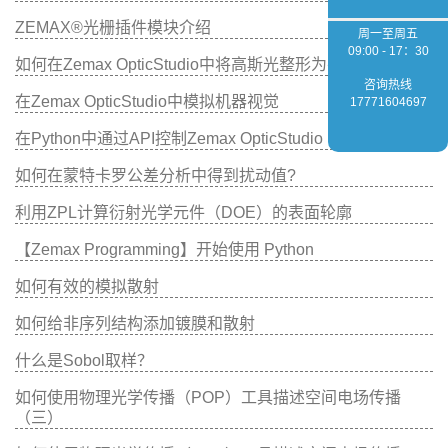
ZEMAX®光栅插件模块介绍
周一至周五
09:00 - 17：30
如何在Zemax OpticStudio中将高斯光整形为平顶光
咨询热线
在Zemax OpticStudio中模拟机器视觉
17771604697
在Python中通过API控制Zemax OpticStudio
如何在蒙特卡罗公差分析中得到扰动值?
利用ZPL计算衍射光学元件（DOE）的表面轮廓
【Zemax Programming】开始使用 Python
如何有效的模拟散射
如何给非序列结构添加镀膜和散射
什么是Sobol取样？
如何使用物理光学传播（POP）工具描述空间电场传播
（三）