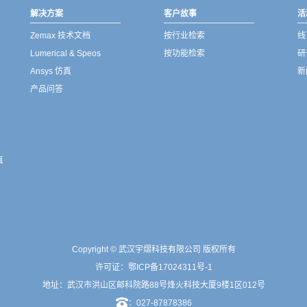
解决方案
客户故事
活
Zemax 技术文档
按行业检索
线
Lumerical & Speos
按功能检索
研
Ansys 仿真
新
产品问答
真
Copyright © 武汉宇熠科技有限公司 版权所有
许可证：
鄂ICP备17024311号-1
地址：武汉市洪山区邮科院路88号烽火科技大厦9楼1区012号
：027-87878386