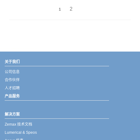
2
1
武汉宇熠,宇熠,ueotek,ANSYS,ZEMAX,SPEOS,LUMERICAL,FLUENT,流体仿真,结构仿真,电磁仿真,ANSYS代理商,ANSYS中国代理,zemax代理,maxwell代理,fluent代理,ASLD代理,MCGrating代理,CODE代理,fiberdesk代理
关于我们
公司信息
合作伙伴
人才招聘
产品服务
解决方案
Zemax 技术文档
Lumerical & Speos