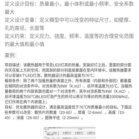
定义设计目标：质量最小、最小体积或最小频率、安全系数
最大
定义设计变量：定义模型中可以改变的特征尺寸，如壁厚、
孔的直径、长度等
定义约束：定义应力、挠度、频率、温度等的合理变化范围
的最大值和最小值
案例：
项目描述：该散热器用于带走LED灯具的热量。安装好灯之后，里面的部分面
向天花板上方的空间，而底部的部分则直接暴露在室内环境中。该散热器要求
可以安装5个LED灯泡，散热器设计的最高温度为76℃；
载荷条件：除了两个加载热量的表面之外，所有表面（内部和外部的）都暴露
在相同的对流条件中。对流系数为8W/（K.m2），总环境温度为35℃。加载热
量载荷的两个内部表面也面对一个对流条件，其中对流系数为4W/（K.m2），
总环境温度为50℃由LED灯泡产生的热可以表示为等价的热流量2000W/m2，
它们作用在两个内表面上；
目标：优化散热器的设计，满足最高温度低于76℃时质量最小的目标。下面这
些参数可以改变：散热片的数量（20-60），厚度（2-6mm），高度（10-
40），深度（26-50），圆角半径（2-20mm）。