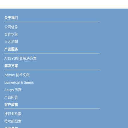
武汉宇熠,宇熠,ueotek,ANSYS,ZEMAX,SPEOS,LUMERICAL,FLUENT,流体仿真,结构仿真,电磁仿真,ANSYS代理商,ANSYS中国代理,zemax代理,maxwell代理,fluent代理,ASLD代理,MCGrating代理,CODE代理,fiberdesk代理
关于我们
公司信息
合作伙伴
人才招聘
产品服务
ANSYS仿真解决方案
解决方案
Zemax 技术文档
Lumerical & Speos
Ansys 仿真
产品问答
客户故事
按行业检索
按功能检索