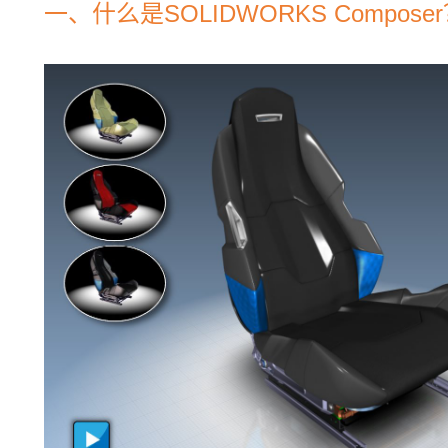
一、什么是SOLIDWORKS Compose