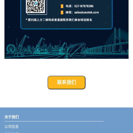
联系我们
武汉宇熠,宇熠,ueotek,ANSYS,ZEMAX,SPEOS,LUMERICAL,FLUENT,流体仿真,结构仿真,电磁仿真,ANSYS代理商,ANSYS中国代理,zemax代理,maxwell代理,fluent代理,ASLD代理,MCGrating代理,CODE代理,fiberdesk代理
关于我们
公司信息