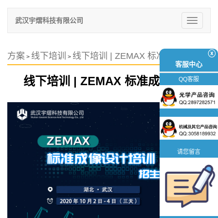
武汉宇熠科技有限公司
切
换
导
航
ⓧ
方案
线下培训
线下培训 | ZEMAX 标准成像设计
>
>
客服中心
线下培训 | ZEMAX 标准成像设计
QQ客服
请您留言