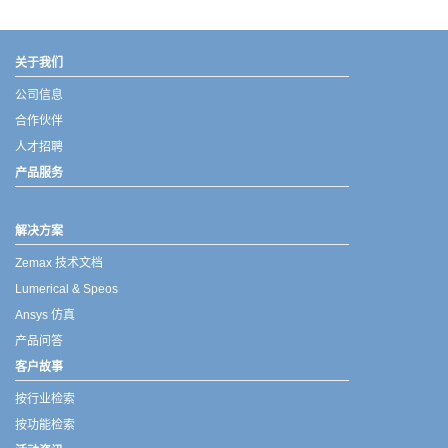
武汉宇熠,宇熠,ueotek,ANSYS,ZEMAX,SPEOS,LUMERICAL,FLUENT,流体仿真,结构仿真,电磁仿真,ANSYS代理商,ANSYS中国代理,zemax代理,maxwell代理,fluent代理,ASLD代理,MCGrating代理,CODE代理,fiberdesk代理
关于我们
公司信息
合作伙伴
人才招聘
产品服务
解决方案
Zemax 技术文档
Lumerical & Speos
Ansys 仿真
产品问答
客户故事
按行业检索
按功能检索