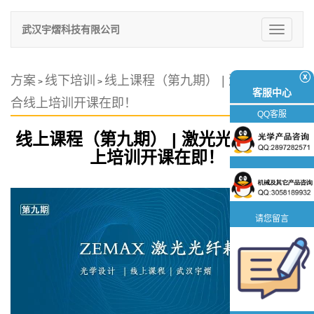
武汉宇熠科技有限公司
切
换
导
航
ⓧ
方案
线下培训
线上课程（第九期） | 激光光纤耦
>
>
客服中心
合线上培训开课在即！
QQ客服
线上课程（第九期） | 激光光纤耦合线
上培训开课在即！
请您留言