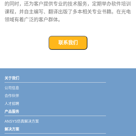
的同时，还为客户提供专业的技术服务，定期举办软件培训
课程，并自主编写、翻译出版了多本相关专业书籍。在光电
领域有着广泛的客户群体。
联系我们
武汉宇熠,宇熠,ueotek,ANSYS,ZEMAX,SPEOS,LUMERICAL,FLUENT,流体仿真,结构仿真,电磁仿真,ANSYS代理商,ANSYS中国代理,zemax代理,maxwell代理,fluent代理,ASLD代理,MCGrating代理,CODE代理,fiberdesk代理
关于我们
公司信息
合作伙伴
人才招聘
产品服务
ANSYS仿真解决方案
解决方案