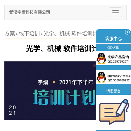
武汉宇熠科技有限公司
切
换
导
航
ⓧ
方案
线下培训
光学、机械 软件培训计划
>
>
客服中心
光学、机械 软件培训计划
QQ客服
请您留言