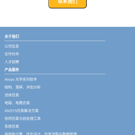
联系我们
武汉宇熠,宇熠,ueotek,ANSYS,ZEMAX,SPEOS,LUMERICAL,FLUENT,流体仿真,结构仿真,电磁仿真,ANSYS代理商,ANSYS中国代理,zemax代理,maxwell代理,fluent代理,ASLD代理,MCGrating代理,CODE代理,fiberdesk代理
关于我们
公司信息
合作伙伴
人才招聘
产品服务
Ansys 光学系列软件
结构、落摔、冲击分析
流体仿真
电磁、电路仿真
ANSYS仿真解决方案
协同仿真与前处理工具
系统仿真
高效能计算、优化设计、仿真流程与数据管理