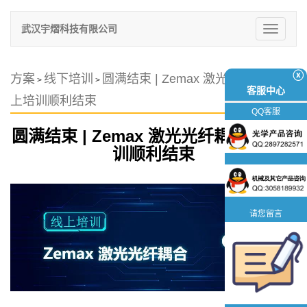
武汉宇熠科技有限公司
切
换
导
航
ⓧ
方案
线下培训
圆满结束 | Zemax 激光光纤耦合线
>
>
客服中心
上培训顺利结束
QQ客服
圆满结束 | Zemax 激光光纤耦合线上培
训顺利结束
请您留言