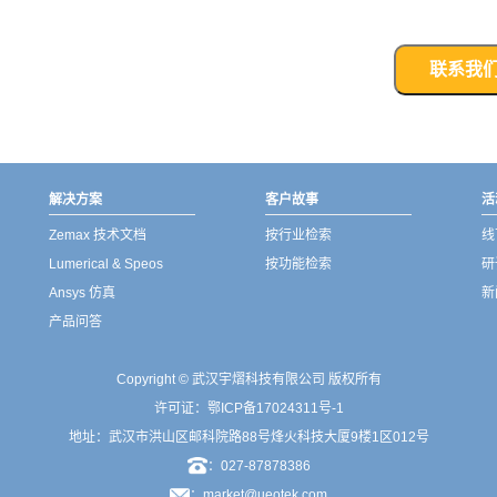
联系我
解决方案
客户故事
活
Zemax 技术文档
按行业检索
线
Lumerical & Speos
按功能检索
研
Ansys 仿真
新
产品问答
Copyright © 武汉宇熠科技有限公司 版权所有
许可证：
鄂ICP备17024311号-1
地址：武汉市洪山区邮科院路88号烽火科技大厦9楼1区012号
：027-87878386
：market@ueotek.com