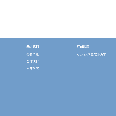
武汉宇熠,宇熠,ueotek,ANSYS,ZEMAX,SPEOS,LUMERICAL,FLUENT,流体仿真,结构仿真,电磁仿真,ANSYS代理商,ANSYS中国代理,zemax代理,maxwell代理,fluent代理,ASLD代理,MCGrating代理,CODE代理,fiberdesk代理
关于我们
产品服务
公司信息
ANSYS仿真解决方案
合作伙伴
人才招聘