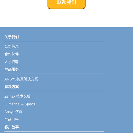
联系我们
武汉宇熠,宇熠,ueotek,ANSYS,ZEMAX,SPEOS,LUMERICAL,FLUENT,流体仿真,结构仿真,电磁仿真,ANSYS代理商,ANSYS中国代理,zemax代理,maxwell代理,fluent代理,ASLD代理,MCGrating代理,CODE代理,fiberdesk代理
关于我们
公司信息
合作伙伴
人才招聘
产品服务
ANSYS仿真解决方案
解决方案
Zemax 技术文档
Lumerical & Speos
Ansys 仿真
产品问答
客户故事