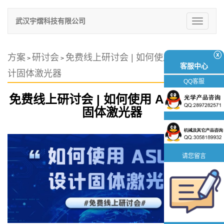
武汉宇熠科技有限公司
切
换
导
航
ⓧ
方案
研讨会
免费线上研讨会 | 如何使用 ASLD 设
>
>
客服中心
计固体激光器
QQ客服
免费线上研讨会 | 如何使用 ASLD 设计
固体激光器
请您留言