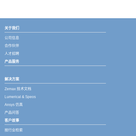
武汉宇熠,宇熠,ueotek,ANSYS,ZEMAX,SPEOS,LUMERICAL,FLUENT,流体仿真,结构仿真,电磁仿真,ANSYS代理商,ANSYS中国代理,zemax代理,maxwell代理,fluent代理,ASLD代理,MCGrating代理,CODE代理,fiberdesk代理
关于我们
公司信息
合作伙伴
人才招聘
产品服务
解决方案
Zemax 技术文档
Lumerical & Speos
Ansys 仿真
产品问答
客户故事
按行业检索