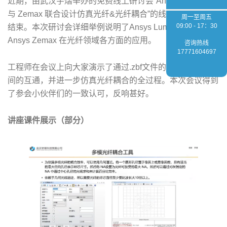
近期，由武汉宇熠举办的免费线上研讨会“Ansys Lumerical
与 Zemax 联合设计仿真光纤&光纤耦合”的线上研讨会圆满
周一至周五
09:00 - 17：30
结束。本次研讨会详细举例说明了Ansys Lumerical 与
Ansys Zemax 在光纤领域各方面的应用。
咨询热线
17771604697
工程师在会议上向大家演示了通过.zbf文件的形式实现软件
间的互通，并进一步仿真光纤耦合的全过程。本次会议得到
了参会小伙伴们的一致认可，反响甚好。​
讲座课件展示（部分）