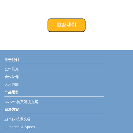
联系我们
武汉宇熠,宇熠,ueotek,ANSYS,ZEMAX,SPEOS,LUMERICAL,FLUENT,流体仿真,结构仿真,电磁仿真,ANSYS代理商,ANSYS中国代理,zemax代理,maxwell代理,fluent代理,ASLD代理,MCGrating代理,CODE代理,fiberdesk代理
关于我们
公司信息
合作伙伴
人才招聘
产品服务
ANSYS仿真解决方案
解决方案
Zemax 技术文档
Lumerical & Speos