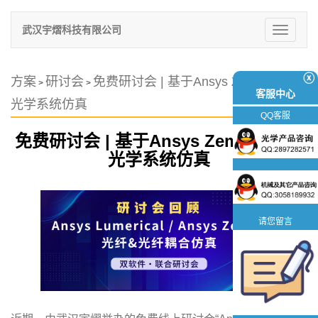
武汉宇熠科技有限公司
切
换
导
航
ⓧ
方案
研讨会
免费研讨会 | 基于Ansys Zemax 的AR
>
>
客服中心
光学系统仿真
QQ客服
免费研讨会 | 基于Ansys Zemax 的AR
光学系统仿真
请您留言