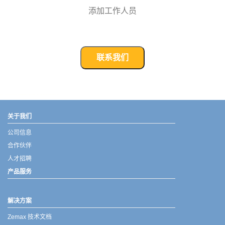
添加工作人员
联系我们
武汉宇熠,宇熠,ueotek,ANSYS,ZEMAX,SPEOS,LUMERICAL,FLUENT,流体仿真,结构仿真,电磁仿真,ANSYS代理商,ANSYS中国代理,zemax代理,maxwell代理,fluent代理,ASLD代理,MCGrating代理,CODE代理,fiberdesk代理
关于我们
公司信息
合作伙伴
人才招聘
产品服务
解决方案
Zemax 技术文档