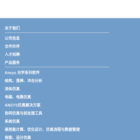
武汉宇熠,宇熠,ueotek,ANSYS,ZEMAX,SPEOS,LUMERICAL,FLUENT,流体仿真,结构仿真,电磁仿真,ANSYS代理商,ANSYS中国代理,zemax代理,maxwell代理,fluent代理,ASLD代理,MCGrating代理,CODE代理,fiberdesk代理
关于我们
公司信息
合作伙伴
人才招聘
产品服务
Ansys 光学系列软件
结构、落摔、冲击分析
流体仿真
电磁、电路仿真
ANSYS仿真解决方案
协同仿真与前处理工具
系统仿真
高效能计算、优化设计、仿真流程与数据管理
探索、设计仿真