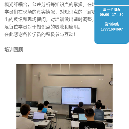
模光纤耦合，公差分析等知识点的掌握。在培训期间，根据
周一至周五
学员们在现场的真实情况，对知识点的了解吸收和应用等提
09:00 - 17：30
出的反馈和现场提问，对培训做出适时调整，尽最大可能满
咨询热线
足每位学员对于知识点的吸收和应用。
17771604697
在此感谢各位学员的积极参与互动！
培训回顾