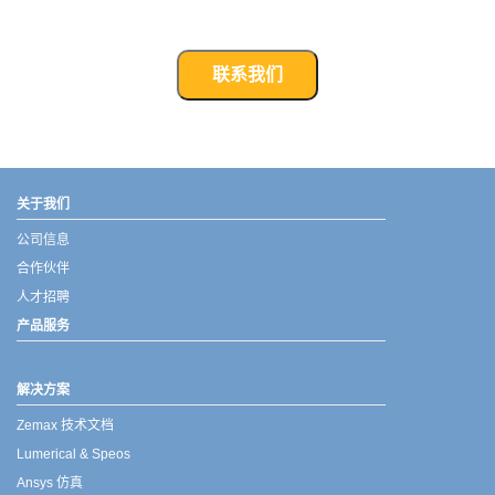
联系我们
武汉宇熠,宇熠,ueotek,ANSYS,ZEMAX,SPEOS,LUMERICAL,FLUENT,流体仿真,结构仿真,电磁仿真,ANSYS代理商,ANSYS中国代理,zemax代理,maxwell代理,fluent代理,ASLD代理,MCGrating代理,CODE代理,fiberdesk代理
关于我们
公司信息
合作伙伴
人才招聘
产品服务
解决方案
Zemax 技术文档
Lumerical & Speos
Ansys 仿真