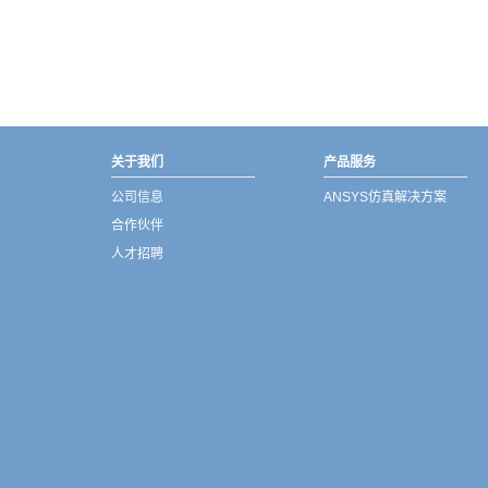
武汉宇熠,宇熠,ueotek,ANSYS,ZEMAX,SPEOS,LUMERICAL,FLUENT,流体仿真,结构仿真,电磁仿真,ANSYS代理商,ANSYS中国代理,zemax代理,maxwell代理,fluent代理,ASLD代理,MCGrating代理,CODE代理,fiberdesk代理
关于我们
产品服务
公司信息
ANSYS仿真解决方案
合作伙伴
人才招聘