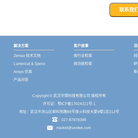
联系我
解决方案
客户故事
活
Zemax 技术文档
按行业检索
线
Lumerical & Speos
按功能检索
研
Ansys 仿真
新
产品问答
Copyright © 武汉宇熠科技有限公司 版权所有
许可证：
鄂ICP备17024311号-1
地址：武汉市洪山区邮科院路88号烽火科技大厦9楼1区012号
：027-87878386
：market@ueotek.com