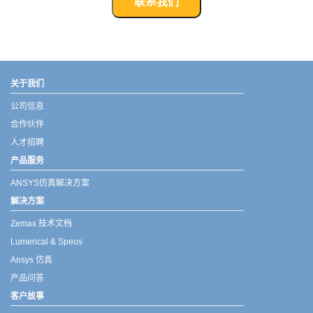
联系我们
武汉宇熠,宇熠,ueotek,ANSYS,ZEMAX,SPEOS,LUMERICAL,FLUENT,流体仿真,结构仿真,电磁仿真,ANSYS代理商,ANSYS中国代理,zemax代理,maxwell代理,fluent代理,ASLD代理,MCGrating代理,CODE代理,fiberdesk代理
关于我们
公司信息
合作伙伴
人才招聘
产品服务
ANSYS仿真解决方案
解决方案
Zemax 技术文档
Lumerical & Speos
Ansys 仿真
产品问答
客户故事