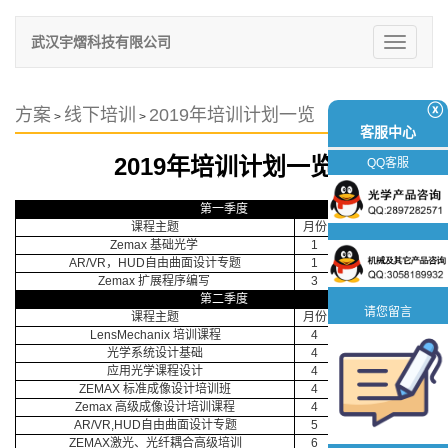
武汉宇熠科技有限公司
切
换
导
航
ⓧ
方案
线下培训
2019年培训计划一览
>
>
客服中心
2019年培训计划一览
QQ客服
第一季度
课程主题
月份
日期
地点
Zemax 基础光学
1
7~8
武汉
AR/VR，HUD自由曲面设计专题
1
14-15
武汉
Zemax 扩展程序编写
3
14
上海
第二季度
请您留言
课程主题
月份
日期
地点
LensMechanix 培训课程
4
3
南京
光学系统设计基础
4
8~9
深圳
应用光学课程设计
4
10~12
深圳
ZEMAX 标准成像设计培训班
4
22~24
武汉
Zemax 高级成像设计培训课程
4
25~26
武汉
AR/VR,HUD自由曲面设计专题
5
2~3
北京
ZEMAX激光、光纤耦合高级培训
6
10~11
武汉