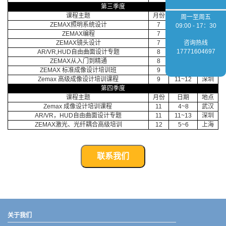
第三季度
课程主题
月份
日期
地点
周一至周五
ZEMAX照明系统设计
7
15~17
武汉
09:00 - 17：30
ZEMAX编程
7
22-24
武汉
ZEMAX镜头设计
7
25~26
武汉
咨询热线
17771604697
AR/VR,HUD自由曲面设计专题
8
12~14
武汉
ZEMAX从入门到精通
8
19~23
南京
ZEMAX 标准成像设计培训班
9
8~10
深圳
Zemax 高级成像设计培训课程
9
11~12
深圳
第四季度
课程主题
月份
日期
地点
Zemax 成像设计培训课程
11
4~8
武汉
AR/VR，HUD自由曲面设计专题
11
11~13
深圳
ZEMAX激光、光纤耦合高级培训
12
5~6
上海
联系我们
武汉宇熠,宇熠,ueotek,ANSYS,ZEMAX,SPEOS,LUMERICAL,FLUENT,流体仿真,结构仿真,电磁仿真,ANSYS代理商,ANSYS中国代理,zemax代理,maxwell代理,fluent代理,ASLD代理,MCGrating代理,CODE代理,fiberdesk代理
关于我们